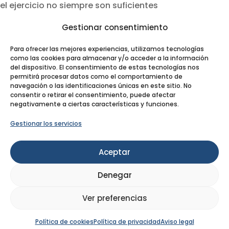
el ejercicio no siempre son suficientes
Gestionar consentimiento
Categorías
Artículos
Para ofrecer las mejores experiencias, utilizamos tecnologías
como las cookies para almacenar y/o acceder a la información
Noticias
del dispositivo. El consentimiento de estas tecnologías nos
permitirá procesar datos como el comportamiento de
Novedades
navegación o las identificaciones únicas en este sitio. No
consentir o retirar el consentimiento, puede afectar
Plástica Ruiz Moya
negativamente a ciertas características y funciones.
Tratamientos
Gestionar los servicios
Buscador
Aceptar
Denegar
Ver preferencias
© 2023 Cirugía Plástica Ruiz Moya
Política de cookies
Política de privacidad
Aviso legal