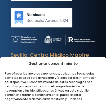
Sevilla: Centro Médico Mapfre
Dirección

Gestionar consentimiento
Luis Montoto 25, Sevilla
Para ofrecer las mejores experiencias, utilizamos tecnologías
como las cookies para almacenar y/o acceder a la información
Cita Previa
w
del dispositivo. El consentimiento de estas tecnologías nos
permitirá procesar datos como el comportamiento de
600 768 882
navegación o las identificaciones únicas en este sitio. No
consentir o retirar el consentimiento, puede afectar
Horario
}
negativamente a ciertas características y funciones.