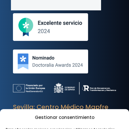
Sevilla: Centro Médico Mapfre
Dirección

Gestionar consentimiento
Luis Montoto 25, Sevilla