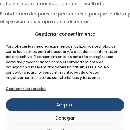
suficiente para conseguir un buen resultado
El abdomen después de perder peso: por qué la dieta y
el ejercicio no siempre son suficientes
Gestionar consentimiento
Categorías
Artículos
Para ofrecer las mejores experiencias, utilizamos tecnologías
como las cookies para almacenar y/o acceder a la información
Noticias
del dispositivo. El consentimiento de estas tecnologías nos
permitirá procesar datos como el comportamiento de
Novedades
navegación o las identificaciones únicas en este sitio. No
consentir o retirar el consentimiento, puede afectar
Plástica Ruiz Moya
negativamente a ciertas características y funciones.
Tratamientos
Gestionar los servicios
Buscador
Aceptar
Denegar