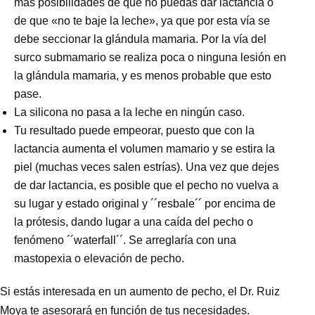
más posibilidades de que no puedas dar lactancia o
de que «no te baje la leche», ya que por esta vía se
debe seccionar la glándula mamaria. Por la vía del
surco submamario se realiza poca o ninguna lesión en
la glándula mamaria, y
es menos probable que esto
pase.
La silicona no pasa a la leche en ningún caso.
Tu resultado puede empeorar, puesto que con la
lactancia aumenta el volumen mamario y se estira la
piel (muchas veces salen estrías). Una vez que dejes
de dar lactancia, es posible que el pecho no vuelva a
su lugar y estado original y ´´resbale´´ por encima de
la prótesis, dando lugar a una caída del pecho o
fenómeno ´´waterfall´´. Se arreglaría con una
mastopexia o elevación de pecho.
Si estás interesada en un aumento de pecho, el Dr. Ruiz
Moya te asesorará en función de tus necesidades.